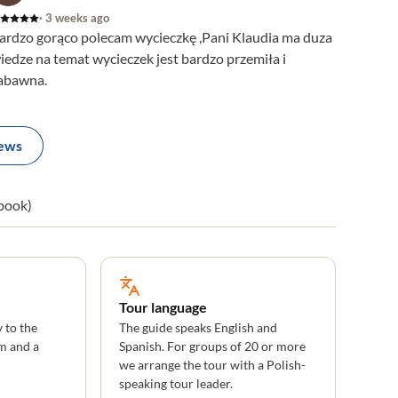
· 3 weeks ago
ardzo gorąco polecam wycieczkę ,Pani Klaudia ma duza
iedze na temat wycieczek jest bardzo przemiła i
abawna.
iews
 book)
Tour language
 to the
The guide speaks English and
m and a
Spanish. For groups of 20 or more
we arrange the tour with a Polish-
speaking tour leader.