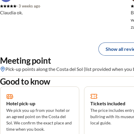
trato humano excelente. Recomiendo totalmente sus
· 3 weeks ago
servicios a cualquiera que busque un viaje sin estrés. Un
Claudia ok.
B
diez absoluto!
w
z
Show all rev
Meeting point
Pick-up points along the Costa del Sol (list provided when you
Good to know
Hotel pick-up
Tickets included
We pick you up from your hotel or
The price includes entry
an agreed point on the Costa del
bullring with its museu
Sol. We confirm the exact place and
local guide.
time when you book.