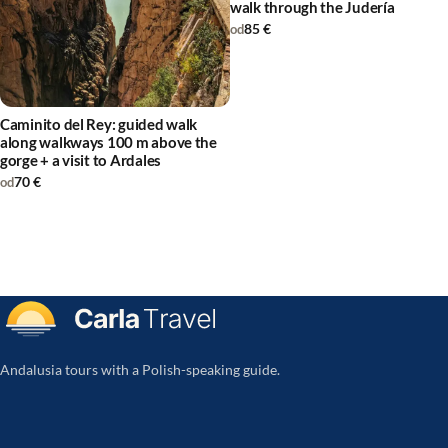
walk through the Judería
85 €
od
Caminito del Rey: guided walk
along walkways 100 m above the
gorge + a visit to Ardales
70 €
od
Andalusia tours with a Polish-speaking guide.