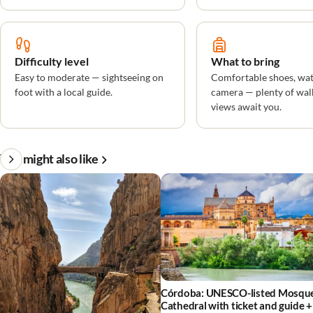
Difficulty level
What to bring
Easy to moderate — sightseeing on
Comfortable shoes, wat
foot with a local guide.
camera — plenty of wal
views await you.
You might also like
Córdoba: UNESCO-listed Mosqu
Cathedral with ticket and guide +