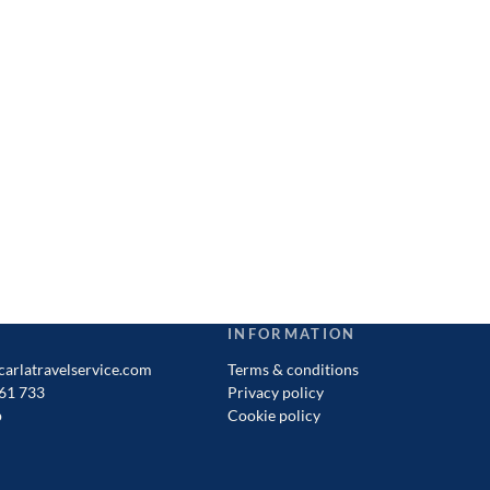
Europe and Andalusia's Most
along the White Villages trail
Beautiful White Village in One Day
the El Tajo gorge and the hous
the rock
50 €
od
55 €
od
INFORMATION
arlatravelservice.com
Terms & conditions
61 733
Privacy policy
p
Cookie policy