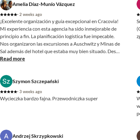
Amelia Díaz-Munío Vázquez
· 2 weeks ago
¡Excelente organización y guía excepcional en Cracovia!
S
Mi experiencia con esta agencia ha sido inmejorable de
(
principio a fin. La planificación logística fue impecable.
z
Nos organizaron las excursiones a Auschwitz y Minas de
Sal además del hotel que estaba muy bien situado. Desde
el primer contacto con Agnes, que mostró una gran
Read more
profesionalidad, adaptó las rutas a lo que necesitábamos
porque visitábamos más ciudades , y disponíamos de
pocos días en Cracovia, lo que nos permitió exprimir el
Szymon Szczepański
tiempo al máximo y viajar con total tranquilidad, todo
· 3 weeks ago
gracias a ella. El broche final fue poner a disposición
Wycieczka bardzo fajna. Przewodniczka super
W
nuestra una guía que nos acompañó allí. ( Dorota). Su
w
pasión por la historia de la ciudad y su profundo
p
conocimiento local marcaron la diferencia. No se limitó a
dar datos típicos, sino que nos sumergió por completo en
la cultura de Cracovia con anécdotas fascinantes y un
Andrzej Skrzypkowski