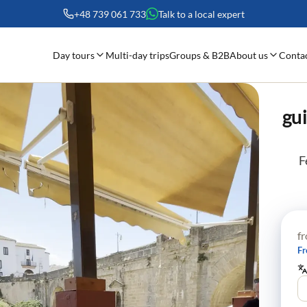
+48 739 061 733
Talk to a local expert
Day tours
About us
Multi-day trips
Groups & B2B
Conta
gui
F
f
Fr