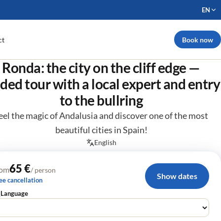
EN
Book now
ct
Ronda: the city on the cliff edge —
ded tour with a local expert and entry
to the bullring
eel the magic of Andalusia and discover one of the most
beautiful cities in Spain!
English
65 €
rom
/ person
Show dates
ee cancellation
Language