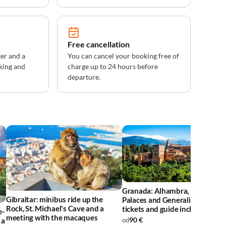
Free cancellation
er and a
You can cancel your booking free of
king and
charge up to 24 hours before
departure.
Granada: Alhambra, Nasrid
Gibraltar: minibus ride up the
Palaces and Generalife Garden
Rock, St. Michael's Cave and a
tickets and guide included
e-
meeting with the macaques
90 €
 a
od