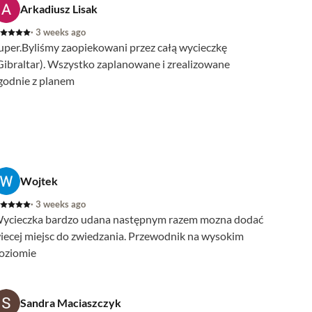
Arkadiusz Lisak
· 3 weeks ago
uper.Byliśmy zaopiekowani przez całą wycieczkę
Gibraltar). Wszystko zaplanowane i zrealizowane
godnie z planem
Wojtek
· 3 weeks ago
ycieczka bardzo udana następnym razem mozna dodać
iecej miejsc do zwiedzania. Przewodnik na wysokim
oziomie
Sandra Maciaszczyk