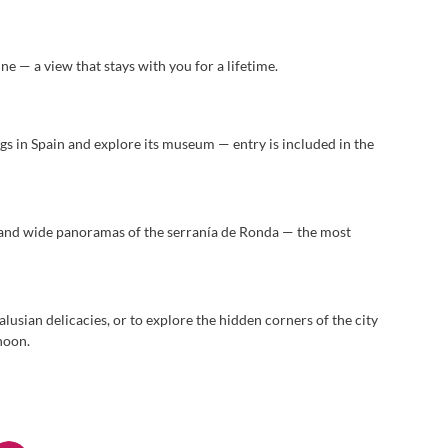
e — a view that stays with you for a lifetime.
ngs in Spain and explore its museum — entry is included in the
e and wide panoramas of the serranía de Ronda — the most
usian delicacies, or to explore the hidden corners of the city
noon.