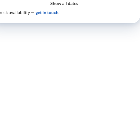
Show all dates
eck availability —
get in touch
.