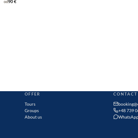
90 €
od
OFFER
CONTACT
Tours
booking@c
Groups
+48 739 0
About us
WhatsAp