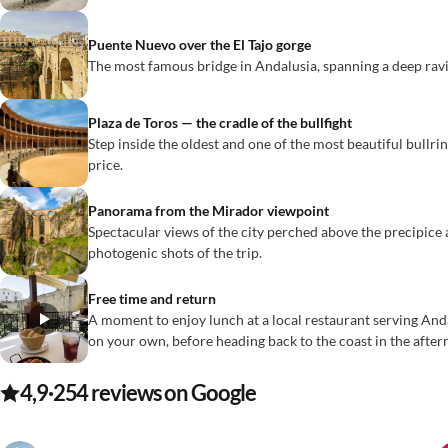
Puente Nuevo over the El Tajo gorge
The most famous bridge in Andalusia, spanning a deep ravin
Plaza de Toros — the cradle of the bullfight
Step inside the oldest and one of the most beautiful bullri
price.
Panorama from the Mirador viewpoint
Spectacular views of the city perched above the precipic
photogenic shots of the trip.
Free time and return
A moment to enjoy lunch at a local restaurant serving Andal
on your own, before heading back to the coast in the after
4,9
·
254
reviews on Google