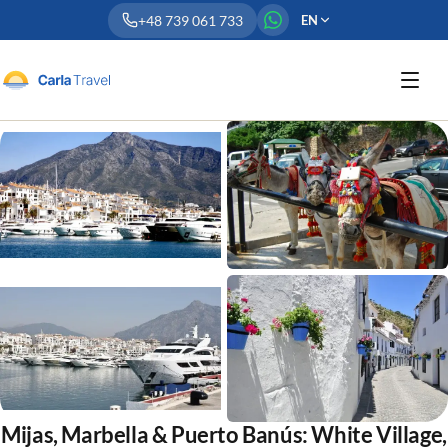
+48 739 061 733
EN
Mijas, Marbella & Puerto Banús: White Village,