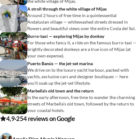
the white village of Mijas.
A stroll through the white village of Mijas
Around 2 hours of free time in a quintessential
Andalusian village — whitewashed streets dressed in
flowers and beautiful views over the entire Costa del Sol.
Burro-taxi — exploring Mijas by donkey
For those who fancy it, a ride on the famous burro-taxi —
brightly decorated donkeys are a true icon of Mijas (at
your own expense).
Puerto Banús — the jet-set marina
We drive on to the luxury yacht harbour, packed with
yachts, exclusive cars and designer boutiques — here
you'll soak up the jet-set lifestyle.
Marbella's old town and the return
In the early afternoon, free time to wander the charming
streets of Marbella's old town, followed by the return to
your coastal hotels.
4,9
·
254
reviews on Google
Amelia Díaz-Munío Vázquez