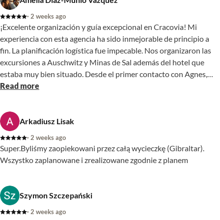
· 2 weeks ago
¡Excelente organización y guía excepcional en Cracovia! Mi
experiencia con esta agencia ha sido inmejorable de principio a
fin. La planificación logística fue impecable. Nos organizaron las
excursiones a Auschwitz y Minas de Sal además del hotel que
estaba muy bien situado. Desde el primer contacto con Agnes,
que mostró una gran profesionalidad, adaptó las rutas a lo que
Read more
necesitábamos porque visitábamos más ciudades , y disponíamos
de pocos días en Cracovia, lo que nos permitió exprimir el tiempo
al máximo y viajar con total tranquilidad, todo gracias a ella. El
Arkadiusz Lisak
broche final fue poner a disposición nuestra una guía que nos
· 2 weeks ago
acompañó allí. ( Dorota). Su pasión por la historia de la ciudad y su
Super.Byliśmy zaopiekowani przez całą wycieczkę (Gibraltar).
profundo conocimiento local marcaron la diferencia. No se limitó
Wszystko zaplanowane i zrealizowane zgodnie z planem
a dar datos típicos, sino que nos sumergió por completo en la
cultura de Cracovia con anécdotas fascinantes y un trato humano
excelente. Recomiendo totalmente sus servicios a cualquiera que
Szymon Szczepański
busque un viaje sin estrés. Un diez absoluto!
· 2 weeks ago